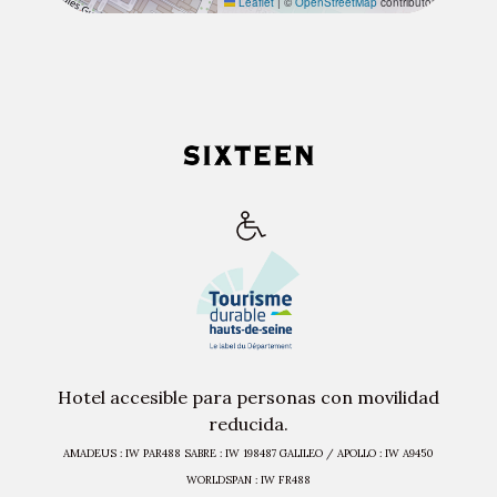
Leaflet
|
©
OpenStreetMap
contributors
Hotel accesible para personas con movilidad
reducida.
AMADEUS : IW PAR488 SABRE : IW 198487 GALILEO / APOLLO : IW A9450
WORLDSPAN : IW FR488