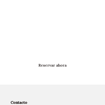
Reserve al mejor
precio
Reserve su escapada inolvidable en el Hotel
Sixteen Paris Montrouge: ¡hasta un 25 % más
barato si reserva directamente en nuestra
página web!
Reservar ahora
Contacto